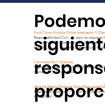
Podemos
Ford Crown Victoria Police Interceptor Y Che
siguient
Responsabilidad Civil – Sí, pero se requieren f
divisor metálico interior, adaptador metálico
Comp/Coll – Sí, con fotos, y el vehículo no de
responsa
Camiones De 1 Tonelada
Responsabilidad Civil – Sí, con fotos del inter
Comp/Coll – Sí, con fotos.
proporc
Vans De Media Tonelada (Solo Responsabilida
Responsabilidad Civil – Sí, con fotos del inter
Comp/Coll – No.