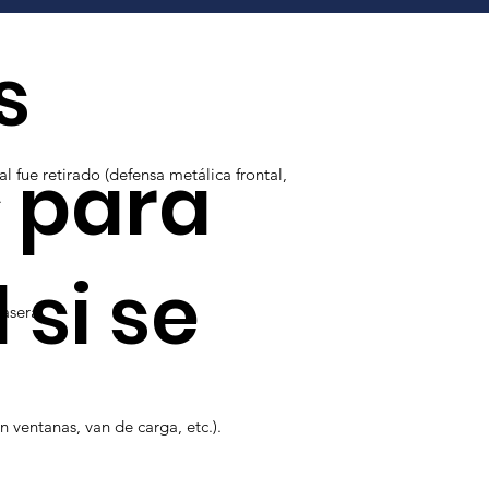
s
s para
l fue retirado (defensa metálica frontal,
.
 si se
rasera.
n ventanas, van de carga, etc.).