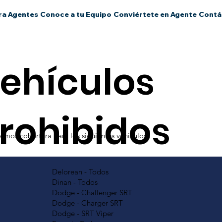
ra Agentes
Conoce a tu Equipo
Conviértete en Agente
Contá
ehículos
rohibidos
mos cobertura para los siguientes vehículos
Delorean - Todos
Dinan - Todos
Dodge - Challenger SRT
Dodge - Charger SRT
Dodge - SRT Viper