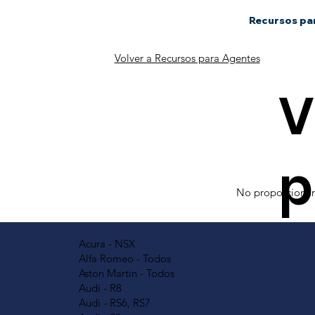
Recursos pa
Volver a Recursos para Agentes
V
p
No proporcionare
Acura - NSX
Alfa Romeo - Todos
Aston Martin - Todos
Audi - R8
Audi - RS6, RS7