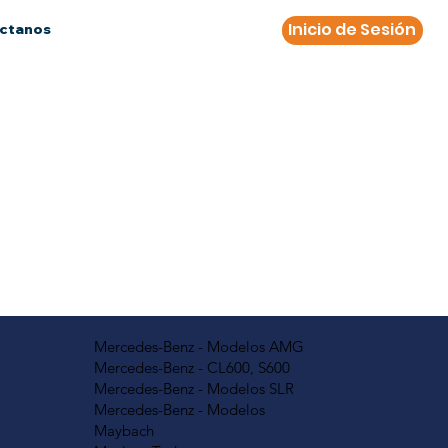
Inicio de Sesión
ctanos
Mercedes-Benz - Modelos AMG
Mercedes-Benz - CL600, S600
Mercedes-Benz - Modelos SLR
Mercedes-Benz - Modelos
Maybach