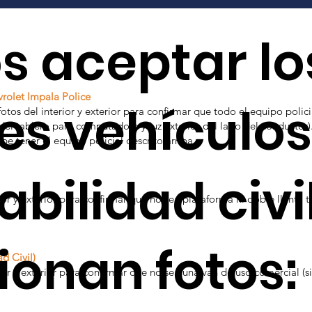
 aceptar lo
vrolet Impala Police
es vehículo
otos del interior y exterior para confirmar que todo el equipo policia
 del tablero para computadora y luz exterior del lado del conductor)
be tener el equipo policial descrito arriba.
bilidad civil
ior y exterior para confirmar que no sea plataforma ni doble llanta t
ionan fotos:
d Civil)
ior y exterior para confirmar que no sea una van de uso comercial (si