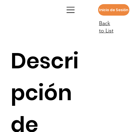
Inicio de Sesión
Back
to List
Descri
pción
de