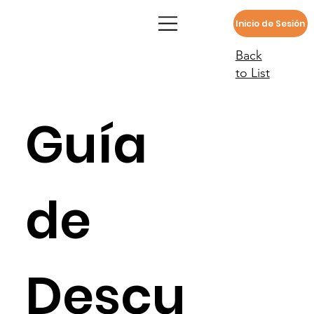
Inicio de Sesión
Back
to List
Guía
de
Descu